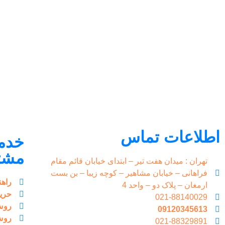
اطلاعات تماس
خدم
مشت
تهران : میدان هفت تیر – ابتدای خیابان قائم مقام
فراهانی – خیابان مشاهیر – کوچه زیبا – بن بست
راهن
ارمغان – پلاک دو – واحد 4
حری
021-88140029
روش
09120345613
روش
021-88329891